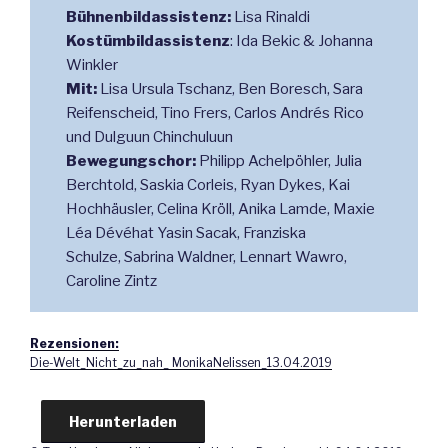
Bühnenbildassistenz:
Lisa Rinaldi
Kostümbildassistenz
: Ida Bekic & Johanna
Winkler
Mit:
Lisa Ursula Tschanz, Ben Boresch, Sara
Reifenscheid, Tino Frers, Carlos Andrés Rico
und Dulguun Chinchuluun
Bewegungschor:
Philipp Achelpöhler, Julia
Berchtold, Saskia Corleis, Ryan Dykes, Kai
Hochhäusler, Celina Kröll, Anika Lamde, Maxie
Léa Dévéhat Yasin Sacak, Franziska
Schulze, Sabrina Waldner, Lennart Wawro,
Caroline Zintz
Rezensionen:
Die-Welt_Nicht_zu_nah_ MonikaNelissen_13.04.2019
Herunterladen