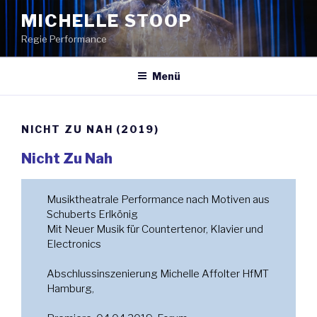
Zum
MICHELLE STOOP
Inhalt
Regie Performance
springen
Menü
NICHT ZU NAH (2019)
Nicht Zu Nah
Musiktheatrale Performance nach Motiven aus
Schuberts Erlkönig
Mit Neuer Musik für Countertenor, Klavier und
Electronics
Abschlussinszenierung Michelle Affolter HfMT
Hamburg,